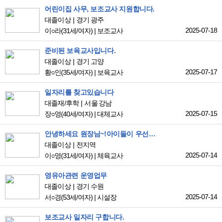
어린이집 사무, 보조교사 지원합니다.
대졸이상
경기 광주
2025-07-18
이○라
(31세/여자)
|
보조교사
준비된 보육교사입니다.
대졸이상
경기 고양
2025-07-17
황○인
(35세/여자)
|
보육교사
일자리를 찾고있습니다
대졸재/후학
서울 강남
2025-07-15
장○영
(40세/여자)
|
대체교사
안녕하세요 원장님~!아이들이 우선인 10년 경력 유아무용강사입니다.
대졸이상
전지역
2025-07-14
이○영
(31세/여자)
|
체육교사
영유아관련 운영업무
대졸이상
경기 수원
2025-07-14
서○경
(53세/여자)
|
시설장
보조교사 일자리 구합니다.