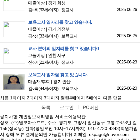
대졸이상
경기 화성
2025-06-26
김○희
(33세/여자)
|
정교사
보육교사 일자리를 찾고 있습니다.
대졸이상
경기 의정부
2025-06-25
김○성
(33세/여자)
|
보육교사
교사 분야의 일자리를 찾고 있습니다!!
고졸이상
인천 서구
2025-06-23
신○예
(21세/여자)
|
정교사
보육교사 일자릴 찾고 있습니다.
대졸재/후학
경기 안산
2025-06-20
김○숙
(44세/여자)
|
보육교사
처음
1
페이지
2
페이지
3
페이지
열린
4
페이지
5
페이지
다음
맨끝
목록
로그인
PC버전
공지사항
개인정보처리방침
서비스이용약관
상호: (주)웹모아소프트, 주소: 경기도 고양시 일산동구 고봉로678번 길
155(성석동) 전화(평일오전 10시~17시까지): 010-4730-4343(회원가입
시 장애,오류,결제문의만 가능합니다) 이메일: okpage@naver.com