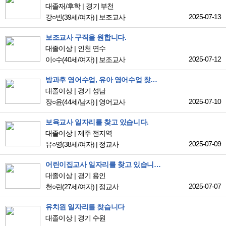
대졸재/후학
경기 부천
2025-07-13
강○빈
(39세/여자)
|
보조교사
보조교사 구직을 원합니다.
대졸이상
인천 연수
2025-07-12
이○수
(40세/여자)
|
보조교사
방과후 영어수업, 유아 영어수업 찾고 있습니다.
대졸이상
경기 성남
2025-07-10
장○윤
(44세/남자)
|
영어교사
보육교사 일자리를 찾고 있습니다.
대졸이상
제주 전지역
2025-07-09
유○영
(38세/여자)
|
정교사
어린이집교사 일자리를 찾고 있습니다.
대졸이상
경기 용인
2025-07-07
천○린
(27세/여자)
|
정교사
유치원 일자리를 찾습니다
대졸이상
경기 수원