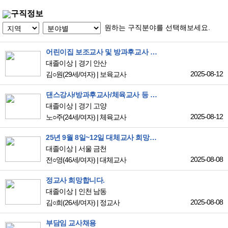
구직정보
원하는 구직분야를 선택해보세요.
어린이집 보조교사 및 방과후교사 일자리 구합니다
대졸이상
경기 안산
2025-08-12
김○원
(29세/여자)
|
보육교사
댄스강사/방과후교사/체육교사 등 움직임 교육 일자리 지원합니다.
대졸이상
경기 고양
2025-08-12
노○주
(24세/여자)
|
체육교사
25년 9월 8일~12일 대체교사 희망합니다.
대졸이상
서울 금천
2025-08-08
전○영
(46세/여자)
|
대체교사
정교사 희망합니다.
대졸이상
인천 남동
2025-08-08
김○희
(26세/여자)
|
정교사
부담임 교사채용