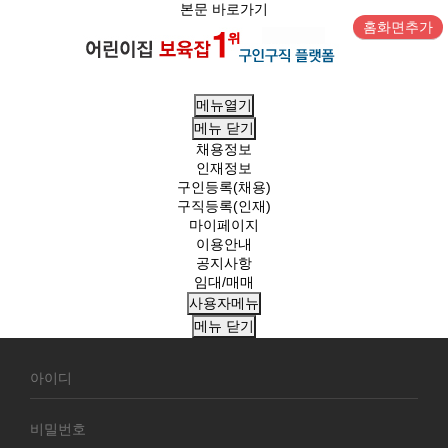
본문 바로가기
홈화면추가
메뉴열기
메뉴
닫기
채용정보
인재정보
구인등록(채용)
구직등록(인재)
마이페이지
이용안내
공지사항
임대/매매
사용자메뉴
메뉴
닫기
회
원
로
그
인