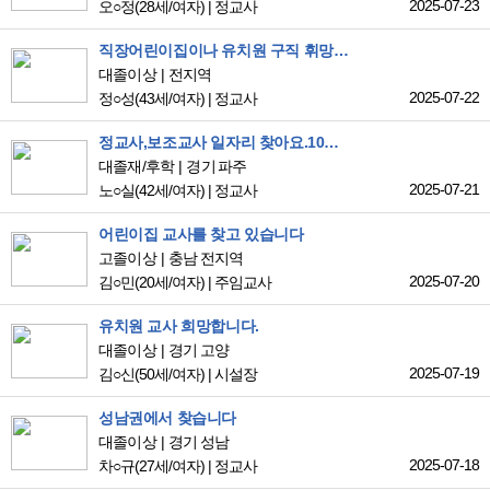
2025-07-23
오○정
(28세/여자)
|
정교사
직장어린이집이나 유치원 구직 휘망합니다.
대졸이상
전지역
2025-07-22
정○성
(43세/여자)
|
정교사
정교사,보조교사 일자리 찾아요.10년정도 아이들 가르쳤어요.
대졸재/후학
경기 파주
2025-07-21
노○실
(42세/여자)
|
정교사
어린이집 교사를 찾고 있습니다
고졸이상
충남 전지역
2025-07-20
김○민
(20세/여자)
|
주임교사
유치원 교사 희망합니다.
대졸이상
경기 고양
2025-07-19
김○신
(50세/여자)
|
시설장
성남권에서 찾습니다
대졸이상
경기 성남
2025-07-18
차○규
(27세/여자)
|
정교사