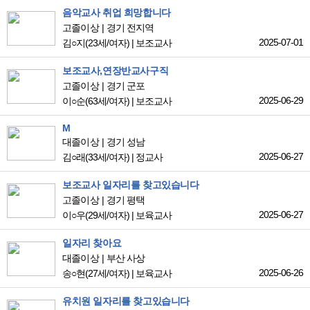
음악교사 취업 희망합니다
고졸이상
경기 전지역
2025-07-01
김○지
(23세/여자)
|
보조교사
보조교사,연장반교사구직
고졸이상
경기 군포
2025-06-29
이○순
(63세/여자)
|
보조교사
M
대졸이상
경기 성남
2025-06-27
김○래
(33세/여자)
|
정교사
보조교사 일자리를 찾고있습니다
고졸이상
경기 평택
2025-06-27
이○우
(29세/여자)
|
보육교사
일자리 찾아요
대졸이상
부산 사상
2025-06-26
송○현
(27세/여자)
|
보육교사
유치원 일자리를 찾고있습니다