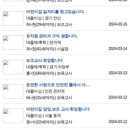
김○숙
(57세/여자)
|
보조교사
어린이집 일자리를 찾고있습니다.
대졸이상
경기 안산
2024-03-15
허○현
(29세/여자)
|
보조교사
유치원 관리자 구직 원합니다.
대졸재/후학
전지역
2024-03-14
최○정
(41세/여자)
|
시설장
보조교사 희망합니다
대졸재/후학
경기 의정부
2024-03-13
홍○진
(40세/여자)
|
보육교사
온전한 사랑으로 안전한 툴에서 아이들을 보육하고싶은 교사가 되고싶습니다.
대졸이상
인천 전지역
2024-03-12
배○윤
(31세/여자)
|
보육교사
어린이집 담임,보조 교사 희망합니다
대졸이상
서울 동작
2024-03-12
원○수
(22세/여자)
|
보육교사