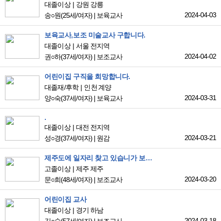
대졸이상
강원 강릉
2024-04-03
송○원
(25세/여자)
|
보육교사
보육교사,보조 미술교사 구합니다.
대졸이상
서울 전지역
2024-04-02
권○하
(37세/여자)
|
보조교사
어린이집 구직을 희망합니다.
대졸재/후학
인천 계양
2024-03-31
양○숙
(37세/여자)
|
보육교사
.
대졸이상
대전 전지역
2024-03-21
성○경
(37세/여자)
|
원감
제주도에 일자리 찾고 있습니가 보육하기를 희망합니다
고졸이상
제주 제주
2024-03-20
문○희
(48세/여자)
|
보조교사
어린이집 교사
대졸이상
경기 하남
2024-03-18