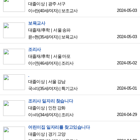
대졸이상
광주 서구
2024-05-03
이○란
(40세/여자)
|
보조교사
보육교사
대졸재/후학
서울 송파
2024-05-03
윤○현
(35세/여자)
|
보육교사
조리사
대졸재/후학
서울 마포
2024-05-02
이○연
(46세/여자)
|
조리사
.
대졸이상
서울 강남
2024-05-01
국○리
(35세/여자)
|
특기교사
조리사 일자리 찾습니다
대졸이상
인천 강화
2024-04-29
이○라
(34세/여자)
|
조리사
어린이집 일자리를 찾고있습니다
대졸이상
경기 고양