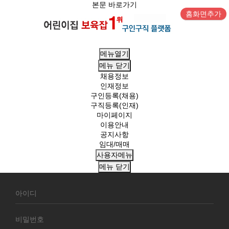
본문 바로가기
홈화면추가
메뉴열기
메뉴
닫기
채용정보
인재정보
구인등록(채용)
구직등록(인재)
마이페이지
이용안내
공지사항
임대/매매
사용자메뉴
메뉴
닫기
회
원
로
그
인