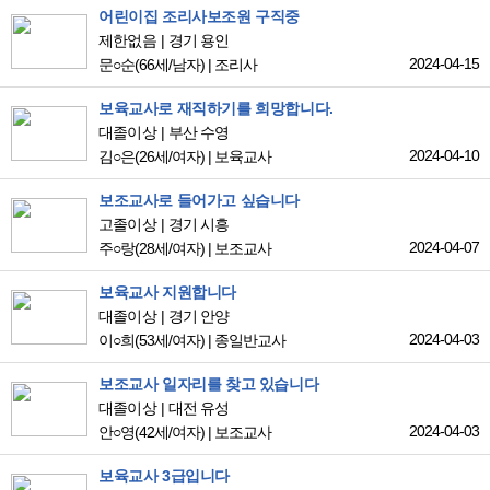
어린이집 조리사보조원 구직중
제한없음
경기 용인
2024-04-15
문○순
(66세/남자)
|
조리사
보육교사로 재직하기를 희망합니다.
대졸이상
부산 수영
2024-04-10
김○은
(26세/여자)
|
보육교사
보조교사로 들어가고 싶습니다
고졸이상
경기 시흥
2024-04-07
주○랑
(28세/여자)
|
보조교사
보육교사 지원합니다
대졸이상
경기 안양
2024-04-03
이○희
(53세/여자)
|
종일반교사
보조교사 일자리를 찾고 있습니다
대졸이상
대전 유성
2024-04-03
안○영
(42세/여자)
|
보조교사
보육교사 3급입니다