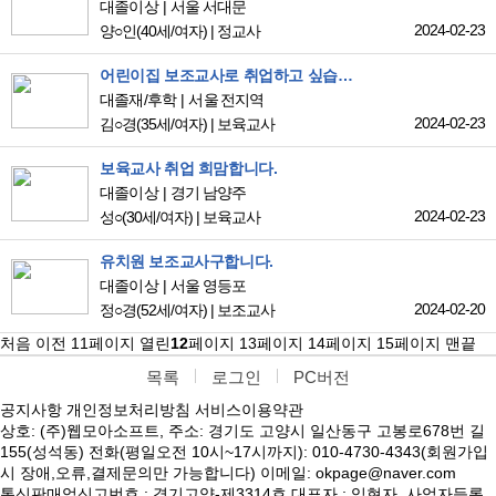
대졸이상
서울 서대문
2024-02-23
양○인
(40세/여자)
|
정교사
어린이집 보조교사로 취업하고 싶습니다
대졸재/후학
서울 전지역
2024-02-23
김○경
(35세/여자)
|
보육교사
보육교사 취업 희맘합니다.
대졸이상
경기 남양주
2024-02-23
성○
(30세/여자)
|
보육교사
유치원 보조교사구합니다.
대졸이상
서울 영등포
2024-02-20
정○경
(52세/여자)
|
보조교사
처음
이전
11
페이지
열린
12
페이지
13
페이지
14
페이지
15
페이지
맨끝
목록
로그인
PC버전
공지사항
개인정보처리방침
서비스이용약관
상호: (주)웹모아소프트, 주소: 경기도 고양시 일산동구 고봉로678번 길
155(성석동) 전화(평일오전 10시~17시까지): 010-4730-4343(회원가입
시 장애,오류,결제문의만 가능합니다) 이메일: okpage@naver.com
통신판매업신고번호 : 경기고양-제3314호 대표자 : 임현자, 사업자등록