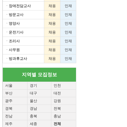
ㆍ
장애전담교사
채용
인재
ㆍ
방문교사
채용
인재
ㆍ
영양사
채용
인재
ㆍ
운전기사
채용
인재
ㆍ
조리사
채용
인재
ㆍ
사무원
채용
인재
ㆍ
방과후교사
채용
인재
지역별 모집정보
서울
경기
인천
부산
대구
대전
광주
울산
강원
경북
경남
전북
전남
충북
충남
제주
세종
전체