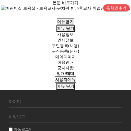
본문 바로가기
홈화면추가
메뉴열기
메뉴
닫기
채용정보
인재정보
구인등록(채용)
구직등록(인재)
마이페이지
이용안내
공지사항
임대/매매
사용자메뉴
메뉴
닫기
회
원
로
그
인
자동로그인