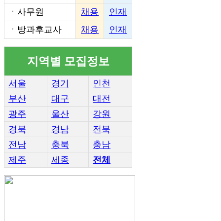
ㆍ
사무원
채용
인재
ㆍ
방과후교사
채용
인재
지역별 모집정보
서울
경기
인천
부산
대구
대전
광주
울산
강원
경북
경남
전북
전남
충북
충남
제주
세종
전체