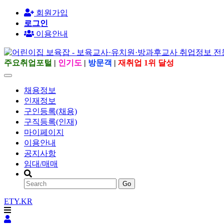
회원가입
로그인
이용안내
주요취업포털
|
인기도
|
방문객
|
재취업 1위 달성
채용정보
인재정보
구인등록(채용)
구직등록(인재)
마이페이지
이용안내
공지사항
임대/매매
Go
ETY.KR