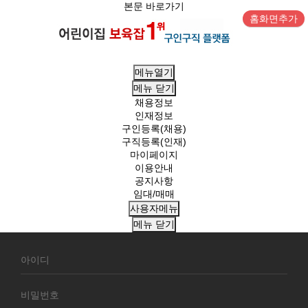
본문 바로가기
홈화면추가
메뉴열기
메뉴
닫기
채용정보
인재정보
구인등록(채용)
구직등록(인재)
마이페이지
이용안내
공지사항
임대/매매
사용자메뉴
메뉴
닫기
회
원
로
그
인