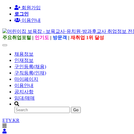
회원가입
로그인
이용안내
주요취업포털
|
인기도
|
방문객
|
재취업 1위 달성
채용정보
인재정보
구인등록(채용)
구직등록(인재)
마이페이지
이용안내
공지사항
임대/매매
Go
ETY.KR