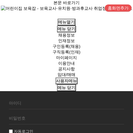
본문 바로가기
홈화면추가
메뉴열기
메뉴
닫기
채용정보
인재정보
구인등록(채용)
구직등록(인재)
마이페이지
이용안내
공지사항
임대/매매
사용자메뉴
메뉴
닫기
회
원
로
그
인
자동로그인