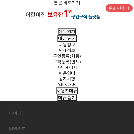
본문 바로가기
홈화면추가
메뉴열기
메뉴
닫기
채용정보
인재정보
구인등록(채용)
구직등록(인재)
마이페이지
이용안내
공지사항
임대/매매
사용자메뉴
메뉴
닫기
회
원
로
그
인