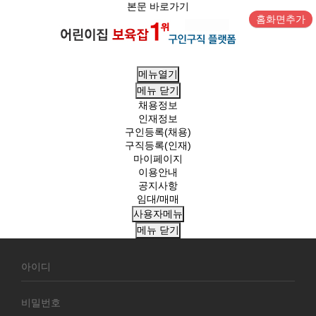
본문 바로가기
홈화면추가
메뉴열기
메뉴
닫기
채용정보
인재정보
구인등록(채용)
구직등록(인재)
마이페이지
이용안내
공지사항
임대/매매
사용자메뉴
메뉴
닫기
회
원
로
그
인