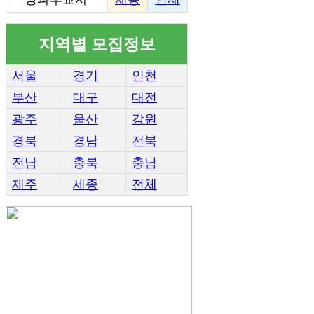
지역별 모집정보
서울
경기
인천
부산
대구
대전
광주
울산
강원
경북
경남
전북
전남
충북
충남
제주
세종
전체