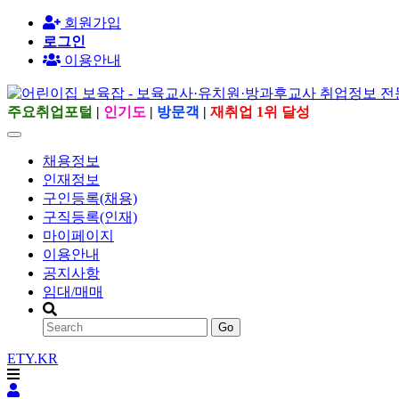
회원가입
로그인
이용안내
주요취업포털
|
인기도
|
방문객
|
재취업 1위 달성
채용정보
인재정보
구인등록(채용)
구직등록(인재)
마이페이지
이용안내
공지사항
임대/매매
Go
ETY.KR